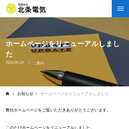
会社案内
ご挨拶
ホームページをリニューアルしまし
た
会社概要
2022.06.23
ご案内
沿革
取り組み
お知らせ
ホームページをリニューアルしました
業務内容
弊社ホームページをご覧いただきありがとうございます。
施工実績
一歩前へ
このたびホームページをリニューアルしました。